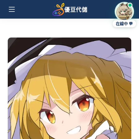
優豆代儲
在線中 💬