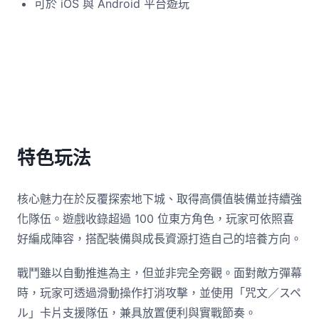
可於 iOS 與 Android 平台遊玩
特色玩法
核心魅力在於反覆探索地下城、取得高價值裝備並持續強
化隊伍。遊戲收錄超過 100 位東方角色，玩家可依照喜
好編成陣容，搭配裝備與成長資源打造自己的培養方向。
戰鬥雖以自動推進為主，但並非完全旁觀。面對敵方彈幕
時，玩家可透過滑動操作打消攻擊，並使用「咒文／スペ
ル」卡片支援隊伍，兼具放置便利與實戰節奏。