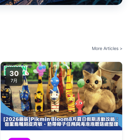
More Articles >
30
7月