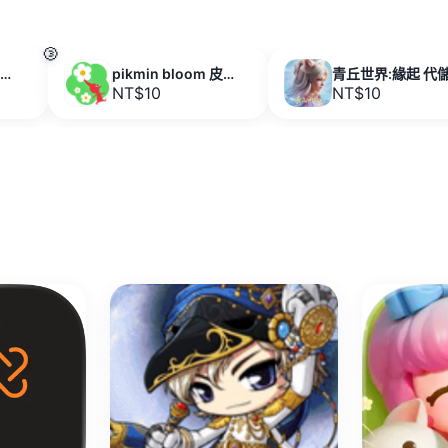
🥉
黑白馬:冠之王(神寶) 代儲值
pikmin bloom 皮客敏 代儲值
NT$10
NT$10