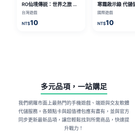
RO仙境傳説：世界之旅 代儲值
寒霜啟示錄 代儲
台灣遊戲
國際遊戲
10
10
NT$
NT$
多元品項，一站購足
我們網羅市面上最熱門的手機遊戲、端遊與交友軟體
代儲服務。各類點卡與超值禮包應有盡有，並與官方
同步更新最新品項，讓您輕鬆找到所需商品，快速提
升戰力！