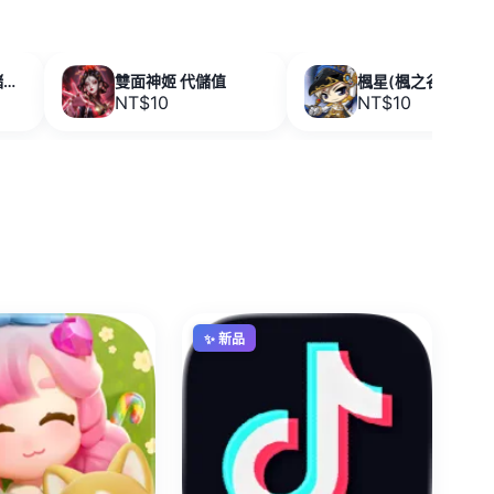
青丘世界:緣起 代儲值
雙面神姬 代儲值
楓星(楓之谷世界) 代儲值
NT$10
NT$10
✨ 新品