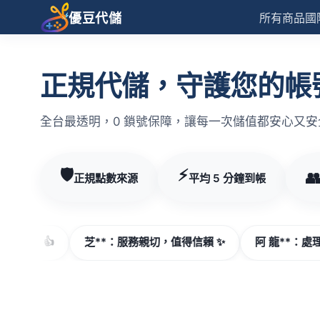
優豆代儲
所有商品
國
正規代儲，守護您的帳號安
全台最透明，0 鎖號保障，讓每一次儲值都安心又安
🛡️
⚡

正規點數來源
平均 5 分鐘到帳
芝**：服務親切，值得信賴 ✨
阿 龍**：處理迅速，下次還會