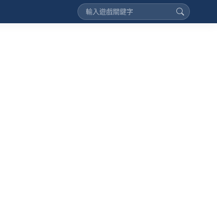
今天想儲值哪款遊戲呢？
**：讚啦！下單馬上就收到了 🔥
買家 A**：速度超快，推推！⭐