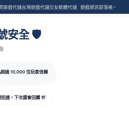
際遊戲代儲
台灣遊戲代儲
交友軟體代儲
遊戲資訊部落格
全 🛡️
全

超過 10,000 位玩家信賴
回購 💯
莉** 小姐：五星好評，安全有保障 🛡️
玩家 T