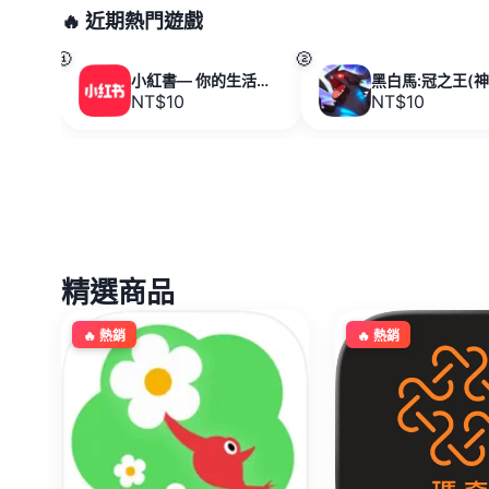
🔥 近期熱門遊戲
🥇
🥈
小紅書— 你的生活興趣社區 代儲值
NT$10
NT$10
精選商品
🔥 熱銷
🔥 熱銷