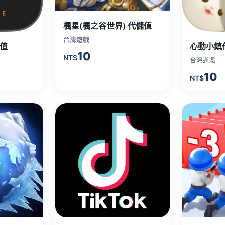
楓星(楓之谷世界) 代儲值
台灣遊戲
儲值
心動小鎮
10
NT$
台灣遊戲
10
NT$