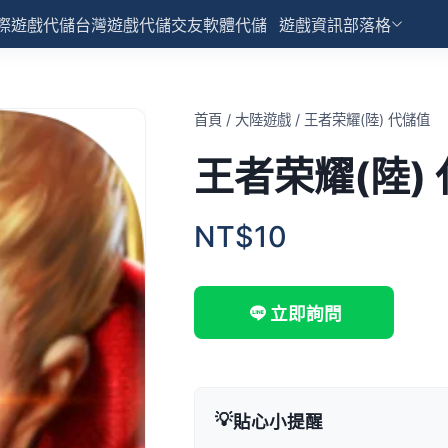
際遊戲代儲
台灣遊戲代儲
交友軟體代儲
遊戲資訊部落格
首頁
/
大陸遊戲
/
王者荣耀(陸) 代儲值
王者荣耀(陸)
NT$10
立即詢問
💡
貼心小提醒