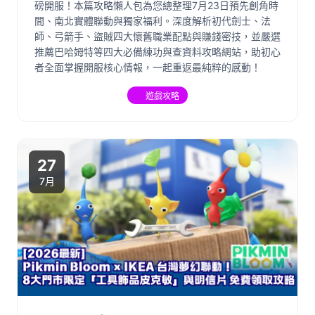
磅開服！本篇攻略懶人包為您總整理7月23日預先創角時
間、南北實體聯動與獨家福利。深度解析初代劍士、法
師、弓箭手、盜賊四大懷舊職業配點與賺錢密技，並嚴選
推薦巴哈姆特等四大必備練功與查資料攻略網站，助初心
者全面掌握開服核心情報，一起重返最純粹的感動！
遊戲攻略
27
7月