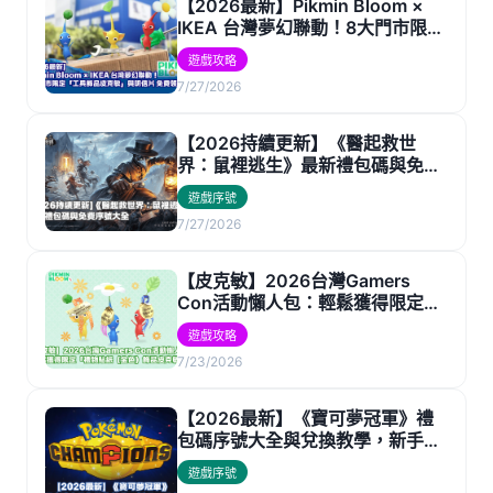
【2026最新】Pikmin Bloom ×
IKEA 台灣夢幻聯動！8大門市限定
「工具飾品皮克敏」與明信片 免費
遊戲攻略
領取攻略
7/27/2026
【2026持續更新】《醫起救世
界：鼠裡逃生》最新禮包碼與免費
序號大全
遊戲序號
7/27/2026
【皮克敏】2026台灣Gamers
Con活動懶人包：輕鬆獲得限定
「禮物貼紙（金色）飾品皮克
遊戲攻略
敏」！
7/23/2026
【2026最新】《寶可夢冠軍》禮
包碼序號大全與兌換教學，新手必
看攻略！
遊戲序號