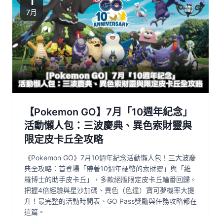
1
7月
【Pokemon GO】7月「10週年紀念」
活動懶人包：三波慶典、異色索財靈與
限定皮卡丘全攻略
《Pokemon GO》7月10週年紀念活動懶人包！三大波慶
典全攻略：首登場「帶著10週年硬幣的索財靈」與「維
羅博士的助手皮卡丘」，多款絕版限定皮卡丘輪番回歸。
把握4倍經驗與星沙加碼、異色（色違）寶可夢機率大提
升！最完整的活動時間表、GO Pass獎勵與任務攻略都在
這篇。