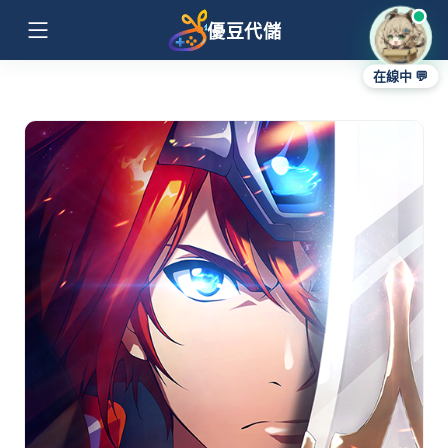
優豆代儲
在線中 💬