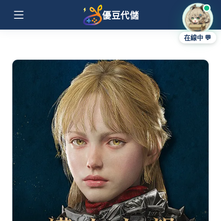
優豆代儲
在線中 💬