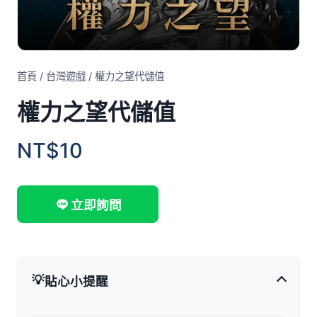
首頁
/
台灣遊戲
/
權力之望代儲值
權力之望代儲值
NT$10
立即詢問
💡
貼心小提醒