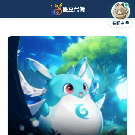
優豆代儲
在線中 💬