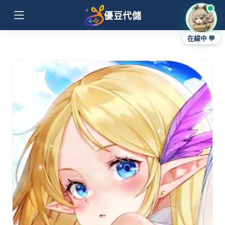
優豆代儲
在線中 💬