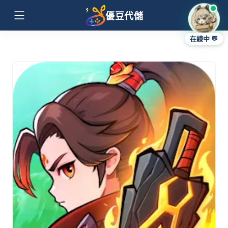
優豆代儲
在線中 💬