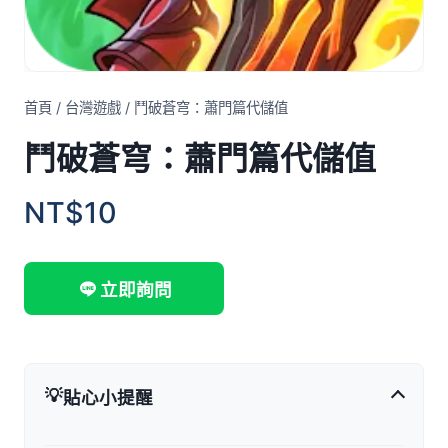
首頁
/
台灣遊戲
/
鬥破蒼穹：蕭門篇代儲值
鬥破蒼穹：蕭門篇代儲值
NT$10
立即詢問
💡
貼心小提醒