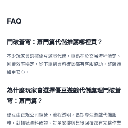
FAQ
鬥破蒼穹：蕭門篇代儲推薦哪裡買？
不少玩家會選擇優豆遊戲代儲，重點在於交易流程清楚、
回覆效率穩定，從下單到資料確認都有客服協助，整體體
驗更安心。
為什麼玩家會選擇優豆遊戲代儲處理鬥破蒼
穹：蕭門篇？
優豆由正規公司經營，流程透明，長期專注遊戲代儲服
務，對帳號資料確認、訂單安排與售後回覆都有完整作業