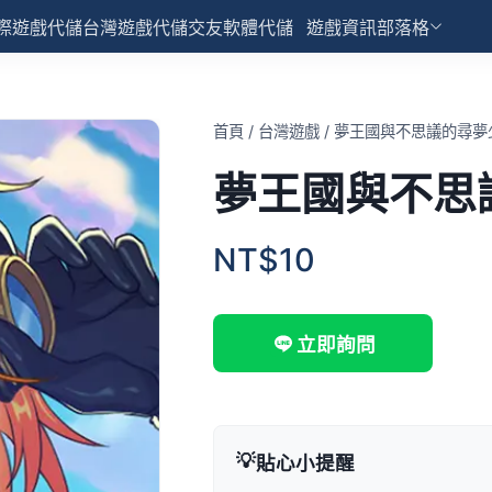
際遊戲代儲
台灣遊戲代儲
交友軟體代儲
遊戲資訊部落格
首頁
/
台灣遊戲
/
夢王國與不思議的尋夢
夢王國與不思
NT$10
立即詢問
💡
貼心小提醒