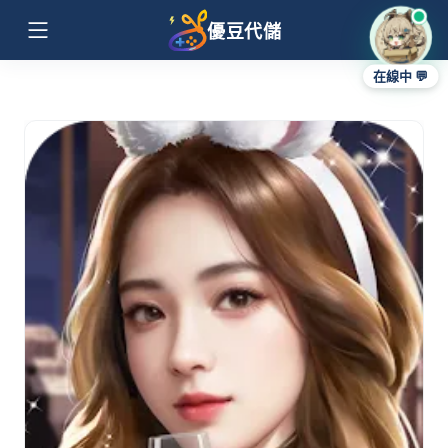
優豆代儲
在線中 💬