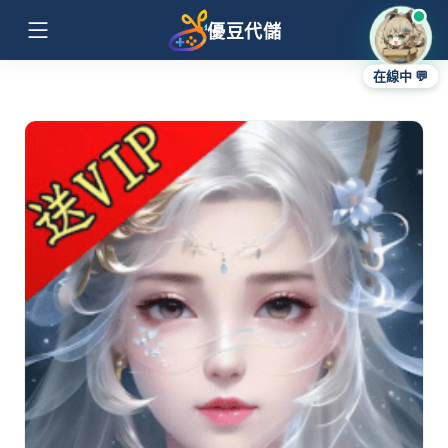
優豆代儲
在線中 💬