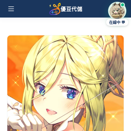
優豆代儲
在線中 💬