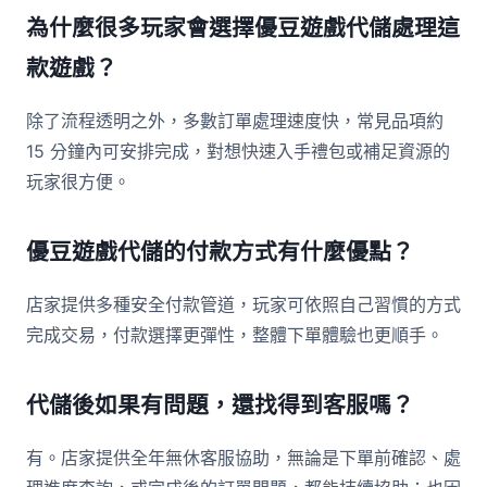
為什麼很多玩家會選擇優豆遊戲代儲處理這
款遊戲？
除了流程透明之外，多數訂單處理速度快，常見品項約
15 分鐘內可安排完成，對想快速入手禮包或補足資源的
玩家很方便。
優豆遊戲代儲的付款方式有什麼優點？
店家提供多種安全付款管道，玩家可依照自己習慣的方式
完成交易，付款選擇更彈性，整體下單體驗也更順手。
代儲後如果有問題，還找得到客服嗎？
有。店家提供全年無休客服協助，無論是下單前確認、處