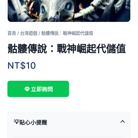
首頁
/
台灣遊戲
/
骷髏傳說：戰神崛起代儲值
骷髏傳說：戰神崛起代儲值
NT$10
立即詢問
💡
貼心小提醒