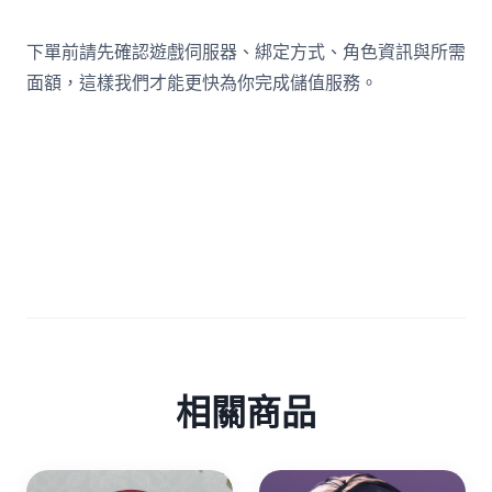
下單前請先確認遊戲伺服器、綁定方式、角色資訊與所需
面額，這樣我們才能更快為你完成儲值服務。
相關商品