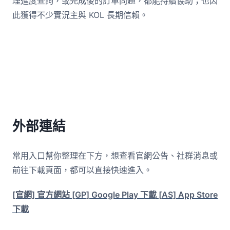
理進度查詢，或完成後的訂單問題，都能持續協助；也因
此獲得不少實況主與 KOL 長期信賴。
外部連結
常用入口幫你整理在下方，想查看官網公告、社群消息或
前往下載頁面，都可以直接快速進入。
[官網] 官方網站
[GP] Google Play 下載
[AS] App Store
下載