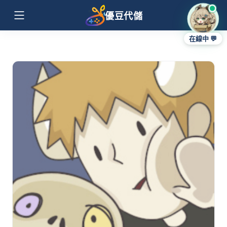
優豆代儲
在線中 💬