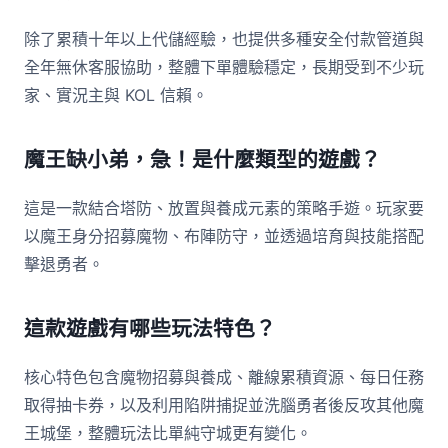
除了累積十年以上代儲經驗，也提供多種安全付款管道與
全年無休客服協助，整體下單體驗穩定，長期受到不少玩
家、實況主與 KOL 信賴。
魔王缺小弟，急！是什麼類型的遊戲？
這是一款結合塔防、放置與養成元素的策略手遊。玩家要
以魔王身分招募魔物、布陣防守，並透過培育與技能搭配
擊退勇者。
這款遊戲有哪些玩法特色？
核心特色包含魔物招募與養成、離線累積資源、每日任務
取得抽卡券，以及利用陷阱捕捉並洗腦勇者後反攻其他魔
王城堡，整體玩法比單純守城更有變化。