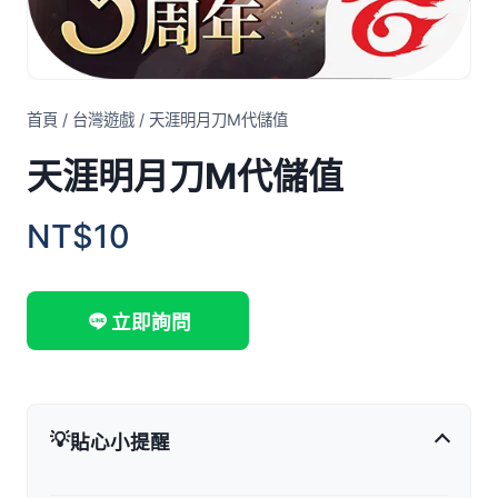
首頁
/
台灣遊戲
/
天涯明月刀M代儲值
天涯明月刀M代儲值
NT$10
立即詢問
💡
貼心小提醒