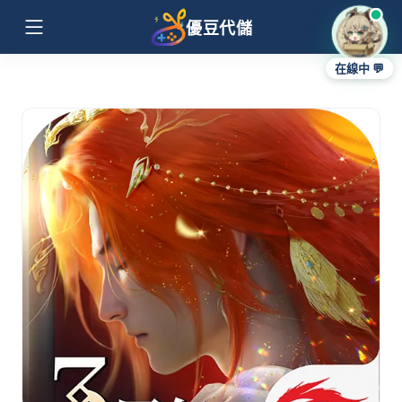
優豆代儲
在線中 💬