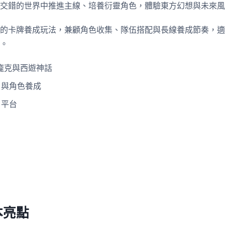
交錯的世界中推進主線、培養衍靈角色，體驗東方幻想與未來風
的卡牌養成玩法，兼顧角色收集、隊伍搭配與長線養成節奏，適
。
龐克與西遊神話
 與角色養成
d 平台
本亮點