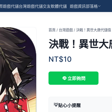
際遊戲代儲
台灣遊戲代儲
交友軟體代儲
遊戲資訊部落格
首頁
/
台灣遊戲
/
決戰！異世大唐代儲值
決戰！異世大
NT$10
立即詢問
💡
貼心小提醒