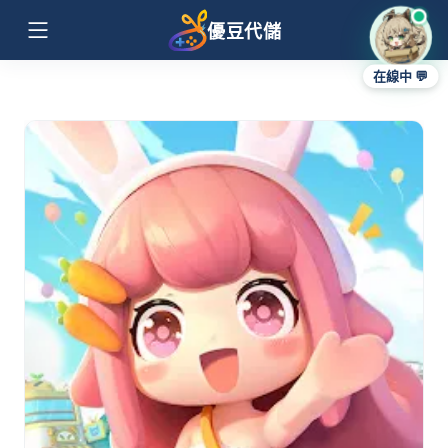
優豆代儲
在線中 💬