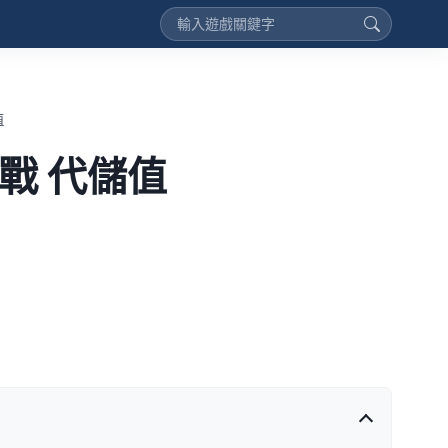
值
戰 代儲值