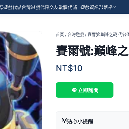
際遊戲代儲
台灣遊戲代儲
交友軟體代儲
遊戲資訊部落格
首頁
/
台灣遊戲
/
賽爾號:巔峰之戰 代儲
賽爾號:巔峰之
NT$10
立即詢問
💡
貼心小提醒