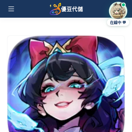
優豆代儲
在線中 💬