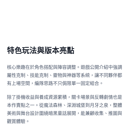
特色玩法與版本亮點
核心樂趣在於角色搭配與陣容調整。遊戲公開介紹中強調
屬性克制、技能克制、靈物與神器等系統，讓不同夥伴都
有上場空間，編隊思路不只侷限單一固定組合。
除了掛機收益與養成資源累積，關卡場景與反轉劇情也是
本作賣點之一。從魔法森林、深淵城堡到月牙之泉，整體
美術與舞台設計圍繞暗黑童話展開，能兼顧收集、推圖與
觀賞體驗。