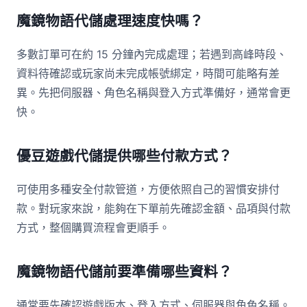
魔鏡物語代儲處理速度快嗎？
多數訂單可在約 15 分鐘內完成處理；若遇到高峰時段、
資料待確認或玩家尚未完成帳號綁定，時間可能略有差
異。先把伺服器、角色名稱與登入方式準備好，通常會更
快。
優豆遊戲代儲提供哪些付款方式？
可使用多種安全付款管道，方便依照自己的習慣安排付
款。對玩家來說，能夠在下單前先確認金額、品項與付款
方式，整個購買流程會更順手。
魔鏡物語代儲前要準備哪些資料？
通常要先確認遊戲版本、登入方式、伺服器與角色名稱。