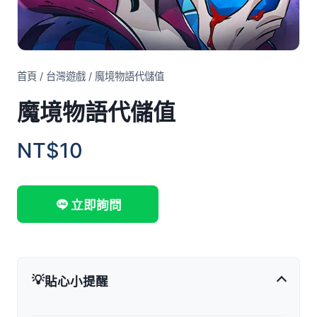
首頁
/
台灣遊戲
/
魔境物語代儲值
魔境物語代儲值
NT$10
立即詢問
💡
貼心小提醒