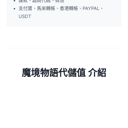
匯款、超商代碼、微信
支付寶、馬來轉帳、香港轉帳、PAYPAL、
USDT
魔境物語代儲值 介紹