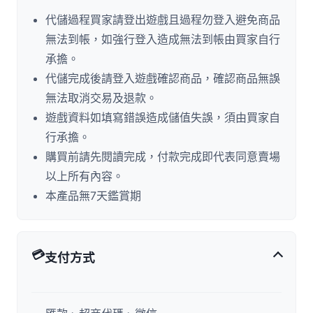
代儲過程買家請登出遊戲且過程勿登入避免商品
無法到帳，如強行登入造成無法到帳由買家自行
承擔。
代儲完成後請登入遊戲確認商品，確認商品無誤
無法取消交易及退款。
遊戲資料如填寫錯誤造成儲值失誤，須由買家自
行承擔。
購買前請先閱讀完成，付款完成即代表同意賣場
以上所有內容。
本產品無7天鑑賞期
💳
支付方式