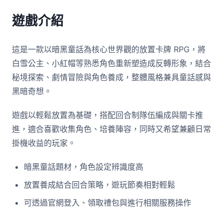
遊戲介紹
這是一款以暗黑童話為核心世界觀的放置卡牌 RPG，將
白雪公主、小紅帽等熟悉角色重新塑造成反轉形象，結合
秘境探索、劇情冒險與角色養成，整體風格兼具童話感與
黑暗奇想。
遊戲以輕鬆放置為基礎，搭配回合制隊伍編成與關卡推
進，適合喜歡收集角色、培養陣容，同時又希望兼顧日常
掛機收益的玩家。
暗黑童話題材，角色設定辨識度高
放置養成結合回合策略，遊玩節奏相對輕鬆
可透過官網登入、領取禮包與進行相關服務操作