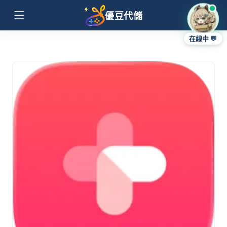
優豆代儲
在線中 💬