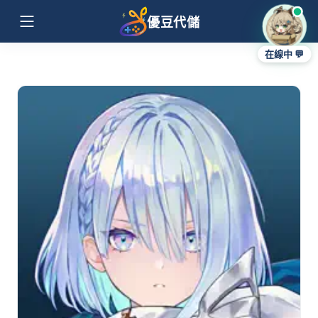
優豆代儲
在線中 💬