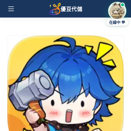
優豆代儲
在線中 💬