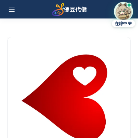
優豆代儲
在線中 💬