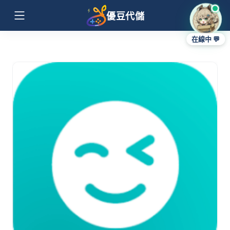
優豆代儲
在線中 💬