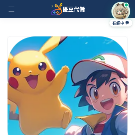
優豆代儲
在線中 💬