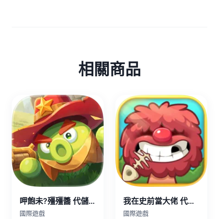
相關商品
呷飽未?殭殭醬 代儲值
我在史前當大佬 代儲值
國際遊戲
國際遊戲