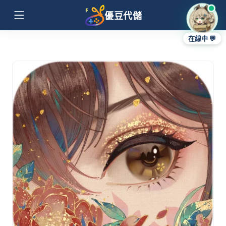
優豆代儲
在線中 💬