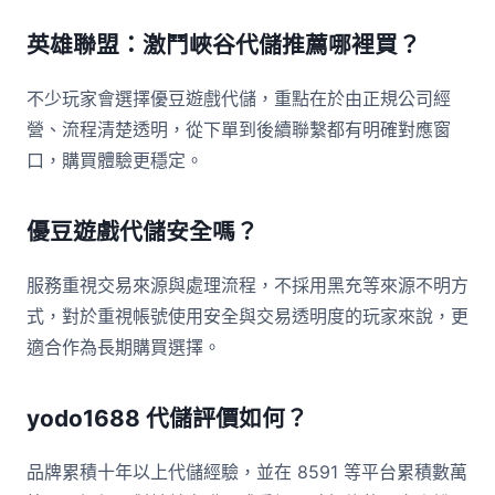
英雄聯盟：激鬥峽谷代儲推薦哪裡買？
不少玩家會選擇優豆遊戲代儲，重點在於由正規公司經
營、流程清楚透明，從下單到後續聯繫都有明確對應窗
口，購買體驗更穩定。
優豆遊戲代儲安全嗎？
服務重視交易來源與處理流程，不採用黑充等來源不明方
式，對於重視帳號使用安全與交易透明度的玩家來說，更
適合作為長期購買選擇。
yodo1688 代儲評價如何？
品牌累積十年以上代儲經驗，並在 8591 等平台累積數萬