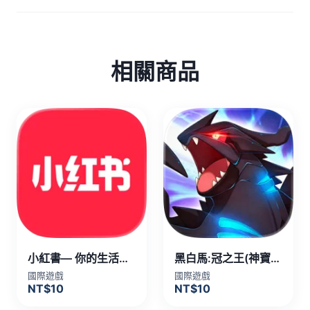
相關商品
小紅書— 你的生活興趣社區 代儲值
黑白馬:冠之王(神寶) 代儲值
國際遊戲
國際遊戲
NT$10
NT$10