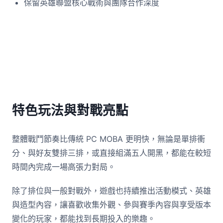
保留英雄聯盟核心戰術與團隊合作深度
特色玩法與對戰亮點
整體戰鬥節奏比傳統 PC MOBA 更明快，無論是單排衝
分、與好友雙排三排，或直接組滿五人開黑，都能在較短
時間內完成一場高張力對局。
除了排位與一般對戰外，遊戲也持續推出活動模式、英雄
與造型內容，讓喜歡收集外觀、參與賽季內容與享受版本
變化的玩家，都能找到長期投入的樂趣。