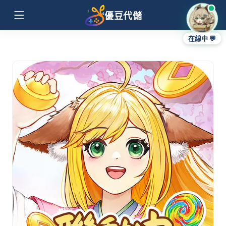
優豆代儲
在線中 💬