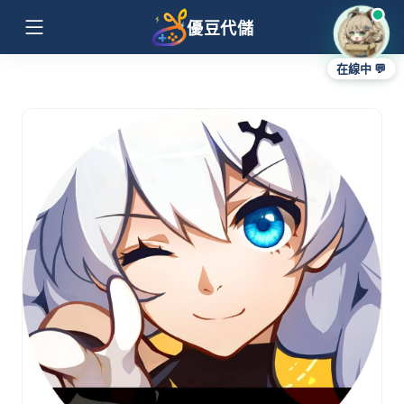
優豆代儲
在線中 💬