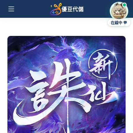
優豆代儲
在線中 💬