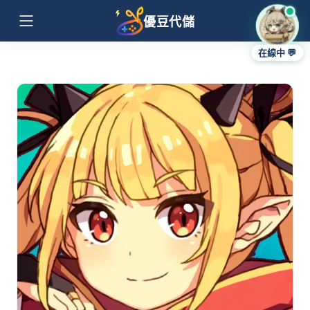
優豆代儲
在線中 💬