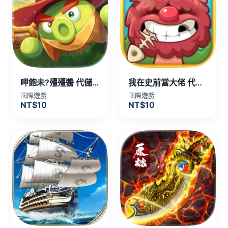
呷飽未?殭殭醬 代儲值
我在史前當大佬 代儲值
國際遊戲
國際遊戲
NT$10
NT$10