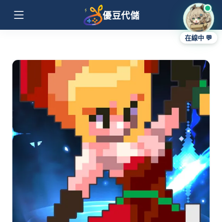
優豆代儲
在線中 💬