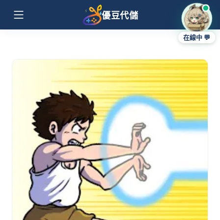
優豆代儲
在線中 💬