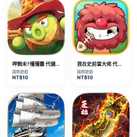
呷飽未?殭殭醬 代儲值
我在史前當大佬 代儲值
國際遊戲
國際遊戲
NT$10
NT$10