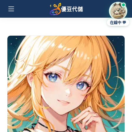
優豆代儲
在線中 💬