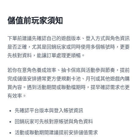
儲值前玩家須知
下單前建議先確認自己的遊戲版本、登入方式與角色資訊
是否正確，尤其是回鍋玩家或同時使用多個帳號時，更要
先核對資料，能讓訂單處理更順暢。
若你在意角色養成效率、抽卡保底與活動參與節奏，提前
完成儲值安排通常更方便規劃卡池、月刊或其他遊戲內購
買內容。遇到活動期間或聯動檔期時，提早確認需求也更
有效率。
先確認平台版本與登入帳號資訊
回鍋玩家可先核對原帳號與角色資料
活動或聯動期間建議提前安排儲值需求