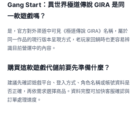
Gang Start：異世界極道傳說 GIRA 是同
一款遊戲嗎？
是，官方對外渠道中可見《極道傳說 GIRA》名稱，屬於
同一作品的現行版本呈現方式，老玩家回鍋時也更容易辨
識目前營運中的內容。
購買這款遊戲代儲前要先準備什麼？
建議先確認遊戲平台、登入方式、角色名稱或帳號資料是
否正確，再依需求選擇商品。資料完整可加快客服確認與
訂單處理速度。