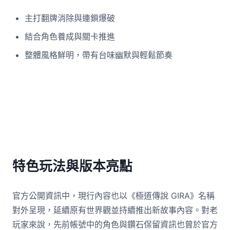
主打翻牌消除與連鎖爆破
結合角色養成與關卡推進
整體風格鮮明，帶有台味幽默與輕鬆節奏
特色玩法與版本亮點
官方公開資訊中，現行內容也以《極道傳說 GIRA》名稱
對外呈現，延續原有世界觀並持續推出新故事內容。對老
玩家來說，先前帳號中的角色與鑽石保留資訊也曾於官方