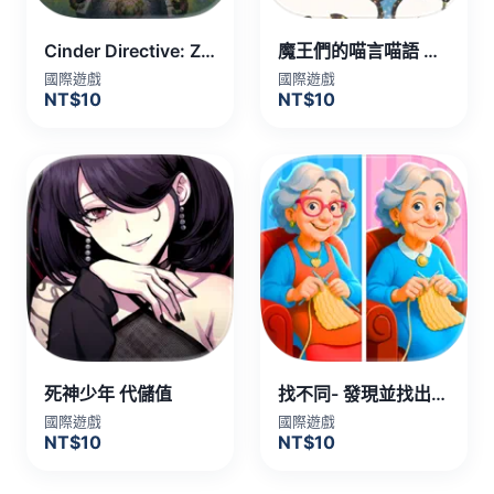
Cinder Directive: Zombie RPG 代儲值
魔王們的喵言喵語 代儲值
國際遊戲
國際遊戲
NT$10
NT$10
死神少年 代儲值
找不同- 發現並找出所有不同 代儲值
國際遊戲
國際遊戲
NT$10
NT$10