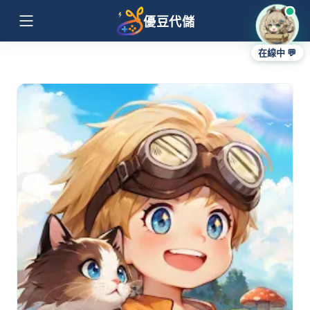
優豆代儲
在線中 💬