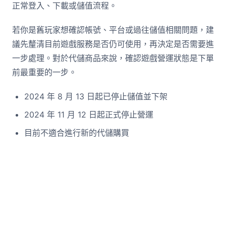
正常登入、下載或儲值流程。
若你是舊玩家想確認帳號、平台或過往儲值相關問題，建
議先釐清目前遊戲服務是否仍可使用，再決定是否需要進
一步處理。對於代儲商品來說，確認遊戲營運狀態是下單
前最重要的一步。
2024 年 8 月 13 日起已停止儲值並下架
2024 年 11 月 12 日起正式停止營運
目前不適合進行新的代儲購買