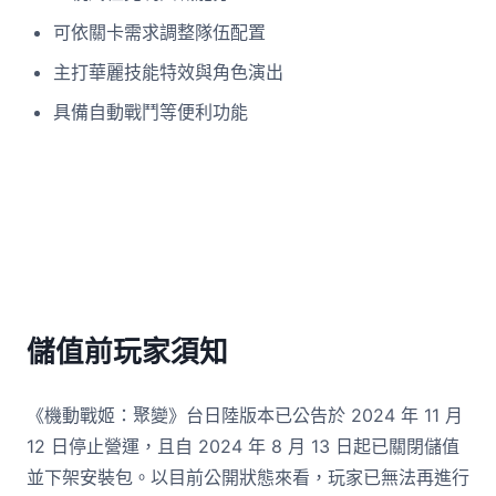
可依關卡需求調整隊伍配置
主打華麗技能特效與角色演出
具備自動戰鬥等便利功能
儲值前玩家須知
《機動戰姬：聚變》台日陸版本已公告於 2024 年 11 月
12 日停止營運，且自 2024 年 8 月 13 日起已關閉儲值
並下架安裝包。以目前公開狀態來看，玩家已無法再進行