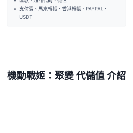
匯款、超商代碼、微信
支付寶、馬來轉帳、香港轉帳、PAYPAL、
USDT
機動戰姬：聚變 代儲值 介紹