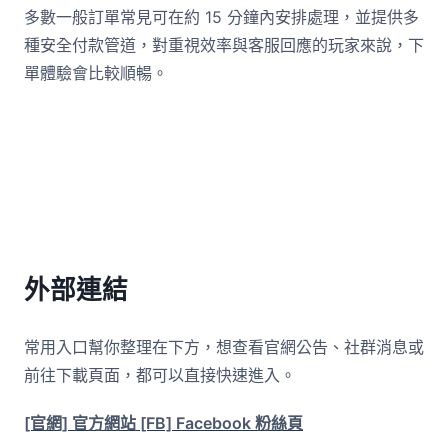
多數一般訂單常見可在約 15 分鐘內安排處理，並提供多
種安全付款管道，對重視效率與客服回應的玩家來說，下
單體驗會比較順暢。
外部連結
常用入口幫你整理在下方，想查看官網公告、社群消息或
前往下載頁面，都可以直接快速進入。
[官網] 官方網站
[FB] Facebook 粉絲頁