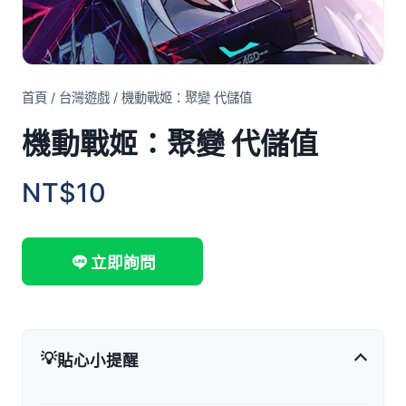
首頁
/
台灣遊戲
/
機動戰姬：聚變 代儲值
機動戰姬：聚變 代儲值
NT$10
立即詢問
💡
貼心小提醒