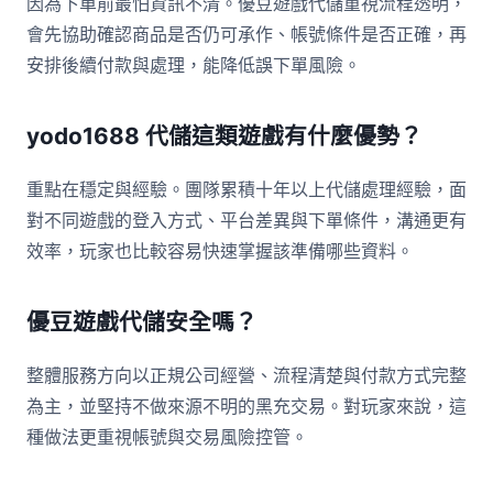
因為下單前最怕資訊不清。優豆遊戲代儲重視流程透明，
會先協助確認商品是否仍可承作、帳號條件是否正確，再
安排後續付款與處理，能降低誤下單風險。
yodo1688 代儲這類遊戲有什麼優勢？
重點在穩定與經驗。團隊累積十年以上代儲處理經驗，面
對不同遊戲的登入方式、平台差異與下單條件，溝通更有
效率，玩家也比較容易快速掌握該準備哪些資料。
優豆遊戲代儲安全嗎？
整體服務方向以正規公司經營、流程清楚與付款方式完整
為主，並堅持不做來源不明的黑充交易。對玩家來說，這
種做法更重視帳號與交易風險控管。