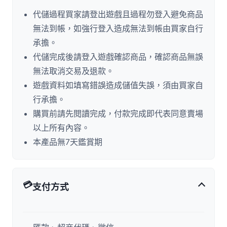
代儲過程買家請登出遊戲且過程勿登入避免商品
無法到帳，如強行登入造成無法到帳由買家自行
承擔。
代儲完成後請登入遊戲確認商品，確認商品無誤
無法取消交易及退款。
遊戲資料如填寫錯誤造成儲值失誤，須由買家自
行承擔。
購買前請先閱讀完成，付款完成即代表同意賣場
以上所有內容。
本產品無7天鑑賞期
💳
支付方式