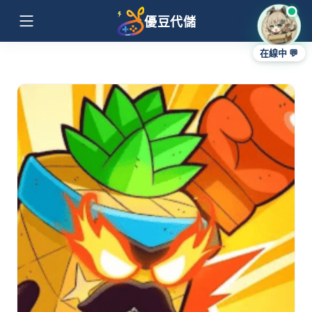
優豆代儲
在線中 💬