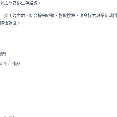
脅之間安排生存路線。
下文明為主軸，結合據點經營、物資搜集、洞窟探索與隊伍戰鬥
隊伍調度。
戰鬥
id 平台作品