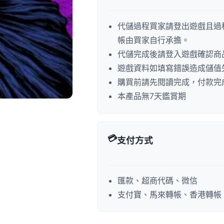
代儲過程買家請登出遊戲且過
帳由買家自行承擔。
代儲完成後請登入遊戲確認商
遊戲資料如填寫錯誤造成儲值
購買前請先閱讀完成，付款完
本產品無7天鑑賞期
💳
支付方式
匯款、超商代碼、微信
支付寶、馬來轉帳、香港轉帳、P