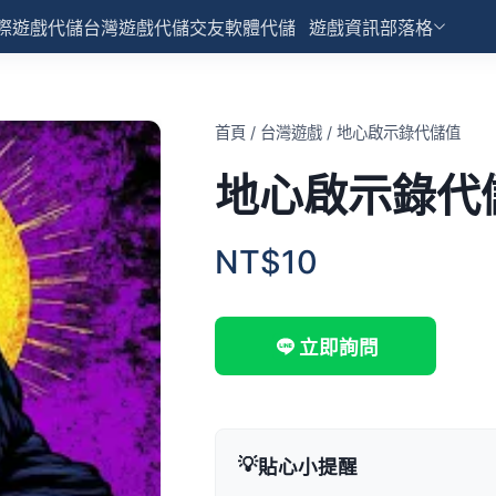
際遊戲代儲
台灣遊戲代儲
交友軟體代儲
遊戲資訊部落格
首頁
/
台灣遊戲
/
地心啟示錄代儲值
地心啟示錄代
NT$10
立即詢問
💡
貼心小提醒