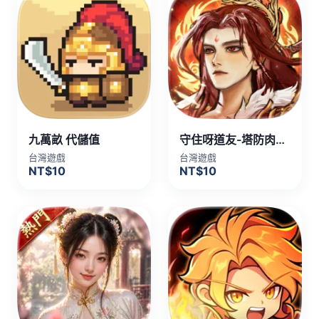
九萬畝 代儲值
守住呀道友-塔防肉鴿手遊 代儲值
台灣遊戲
台灣遊戲
NT$10
NT$10