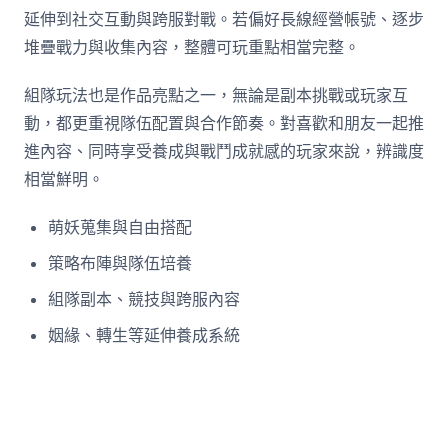
延伸到社交互動與跨服對戰。若偏好長線經營帳號、逐步
堆疊戰力與收集內容，整體可玩重點相當完整。
組隊玩法也是作品亮點之一，無論是副本挑戰或玩家互
動，都更重視隊伍配置與合作節奏。對喜歡和朋友一起推
進內容、同時享受養成與戰鬥成就感的玩家來說，辨識度
相當鮮明。
萌妖蒐集與自由搭配
策略布陣與隊伍培養
組隊副本、競技與跨服內容
姻緣、轉生等延伸養成系統