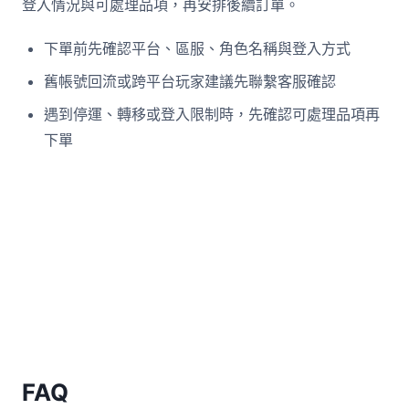
登入情況與可處理品項，再安排後續訂單。
下單前先確認平台、區服、角色名稱與登入方式
舊帳號回流或跨平台玩家建議先聯繫客服確認
遇到停運、轉移或登入限制時，先確認可處理品項再
下單
FAQ