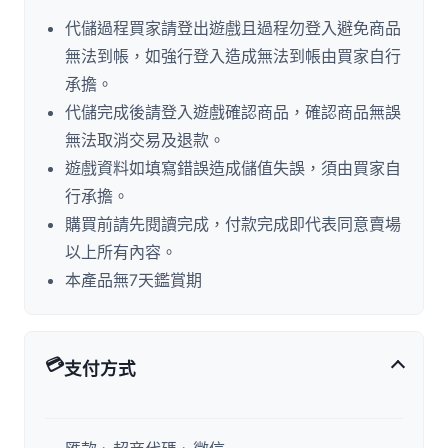
代儲過程買家請登出遊戲且過程勿登入避免商品
無法到帳，如強行登入造成無法到帳由買家自行
承擔。
代儲完成後請登入遊戲確認商品，確認商品無誤
無法取消交易及退款。
遊戲資料如填寫錯誤造成儲值失誤，須由買家自
行承擔。
購買前請先閱讀完成，付款完成即代表同意賣場
以上所有內容。
本產品無7天鑑賞期
💳
支付方式