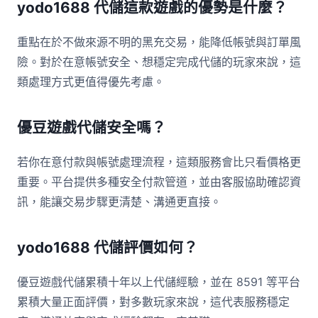
yodo1688 代儲這款遊戲的優勢是什麼？
重點在於不做來源不明的黑充交易，能降低帳號與訂單風
險。對於在意帳號安全、想穩定完成代儲的玩家來說，這
類處理方式更值得優先考慮。
優豆遊戲代儲安全嗎？
若你在意付款與帳號處理流程，這類服務會比只看價格更
重要。平台提供多種安全付款管道，並由客服協助確認資
訊，能讓交易步驟更清楚、溝通更直接。
yodo1688 代儲評價如何？
優豆遊戲代儲累積十年以上代儲經驗，並在 8591 等平台
累積大量正面評價，對多數玩家來說，這代表服務穩定