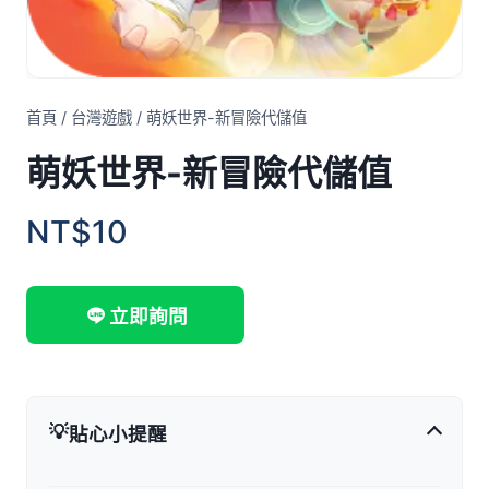
首頁
/
台灣遊戲
/
萌妖世界-新冒險代儲值
萌妖世界-新冒險代儲值
NT$10
立即詢問
💡
貼心小提醒