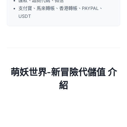
匯款、超商代碼、微信
支付寶、馬來轉帳、香港轉帳、PAYPAL、
USDT
萌妖世界-新冒險代儲值 介
紹