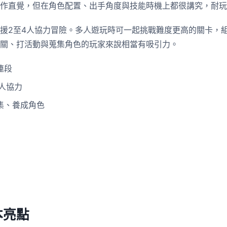
作直覺，但在角色配置、出手角度與技能時機上都很講究，耐玩
援2至4人協力冒險。多人遊玩時可一起挑戰難度更高的關卡，
關、打活動與蒐集角色的玩家來說相當有吸引力。
連段
人協力
集、養成角色
本亮點