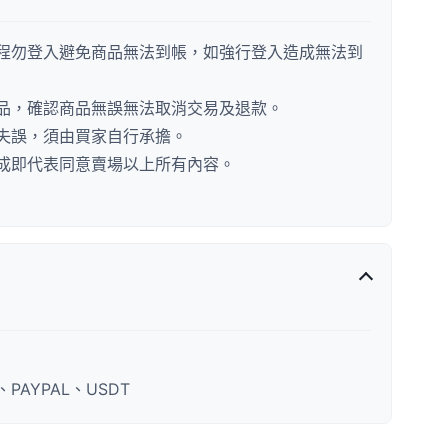
程勿登入避免商品無法到帳，如強行登入造成無法到
品，確認商品無誤無法取消交易及退款。
失誤，須由買家自行承擔。
成即代表同意賣場以上所有內容。
AYPAL、USDT