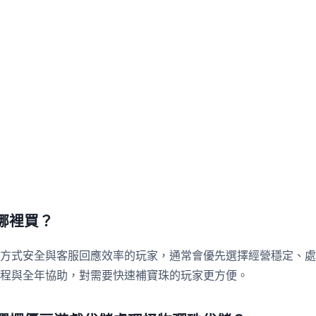
哪裡買？
方式安全與客服回應效率的玩家，通常會優先選擇經營穩定、處
程與全年協助，對需要快速補寶珠的玩家更方便。