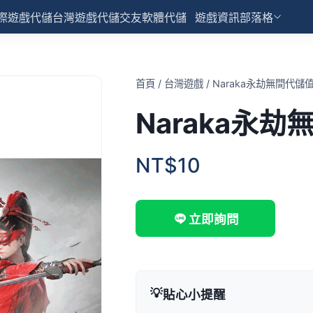
際遊戲代儲
台灣遊戲代儲
交友軟體代儲
遊戲資訊部落格
首頁
/
台灣遊戲
/
Naraka永劫無間代儲
Naraka永
NT$10
立即詢問
💡
貼心小提醒