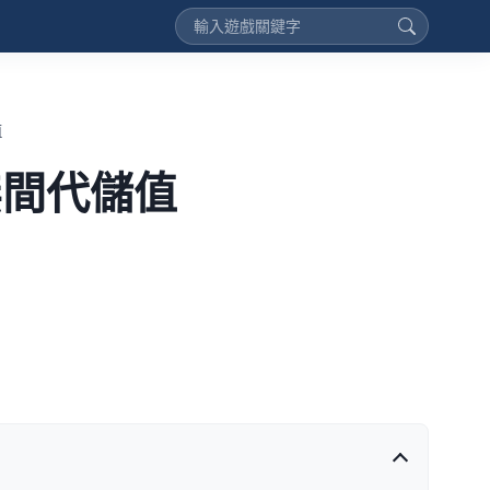
值
劫無間代儲值