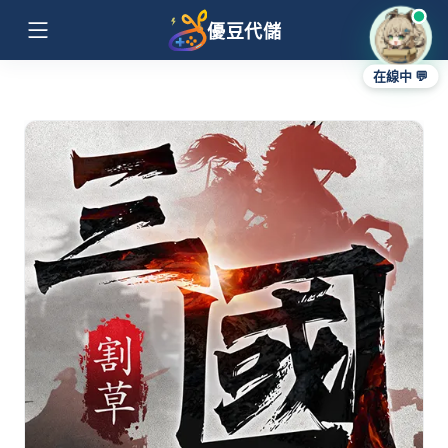
優豆代儲
在線中 💬