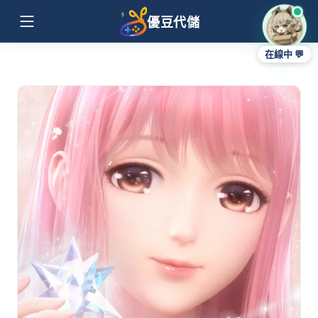
優豆代儲
在線中 💬