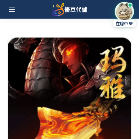
優豆代儲
在線中 💬