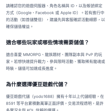
請確認您的遊戲伺服器、角色名稱與 ID，以及帳號綁定
方式（Google、Facebook 或 Apple ID）。若有進行中
的活動（如首儲雙倍），建議先與客服確認活動細節，以
確保儲值權益。
適合哪些玩家或哪些情境需要儲值？
適合喜愛 MMORPG、龍族題材、團隊副本與 PvP 的玩
家。若想快速提升戰力、參與限時活動、獲取稀有龍魂或
時裝，儲值可加速成長進度。
為什麼選擇優豆遊戲代儲？
優豆遊戲代儲（yodo1688）擁有十年以上代儲經驗，在
8591 等平台累積數萬筆正面評價，交易流程透明，是許
多實況主與 KOL 信賴的選擇。