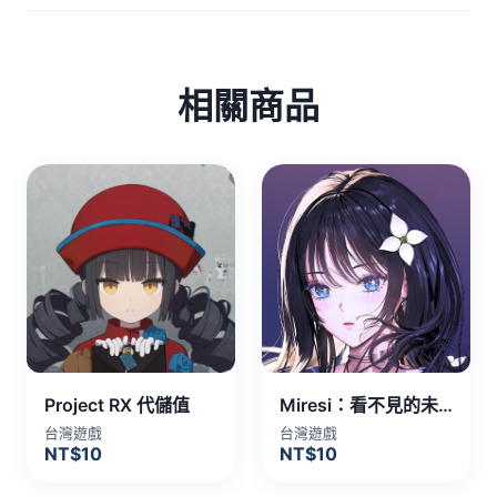
相關商品
Project RX 代儲值
Miresi：看不見的未來 代儲值
台灣遊戲
台灣遊戲
NT$10
NT$10