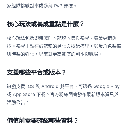
家組隊挑戰副本或參與 PvP 競技。
核心玩法或養成重點是什麼？
核心玩法包括即時戰鬥、龍魂收集與養成、職業專精選
擇。養成重點在於龍魂的進化與技能搭配，以及角色裝備
與時裝的強化，以應對更高難度的副本與戰場。
支援哪些平台或版本？
遊戲支援 iOS 與 Android 雙平台，可透過 Google Play
或 App Store 下載。官方粉絲團會發布最新版本資訊與
活動公告。
儲值前需要確認哪些資料？