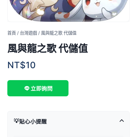
首頁
/
台灣遊戲
/
風與龍之歌 代儲值
風與龍之歌 代儲值
NT$10
立即詢問
💡
貼心小提醒