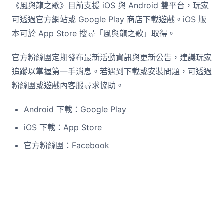
《風與龍之歌》目前支援 iOS 與 Android 雙平台，玩家
可透過官方網站或 Google Play 商店下載遊戲。iOS 版
本可於 App Store 搜尋「風與龍之歌」取得。
官方粉絲團定期發布最新活動資訊與更新公告，建議玩家
追蹤以掌握第一手消息。若遇到下載或安裝問題，可透過
粉絲團或遊戲內客服尋求協助。
Android 下載：Google Play
iOS 下載：App Store
官方粉絲團：Facebook