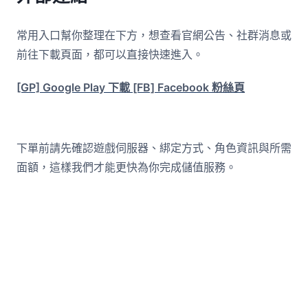
常用入口幫你整理在下方，想查看官網公告、社群消息或
前往下載頁面，都可以直接快速進入。
[GP] Google Play 下載
[FB] Facebook 粉絲頁
下單前請先確認遊戲伺服器、綁定方式、角色資訊與所需
面額，這樣我們才能更快為你完成儲值服務。