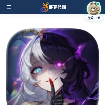
優豆代儲
在線中 💬