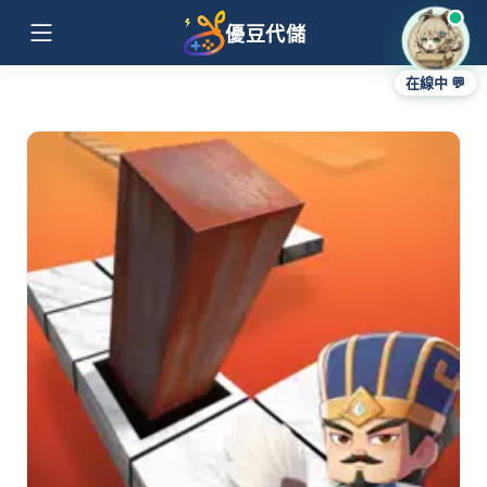
優豆代儲
在線中 💬